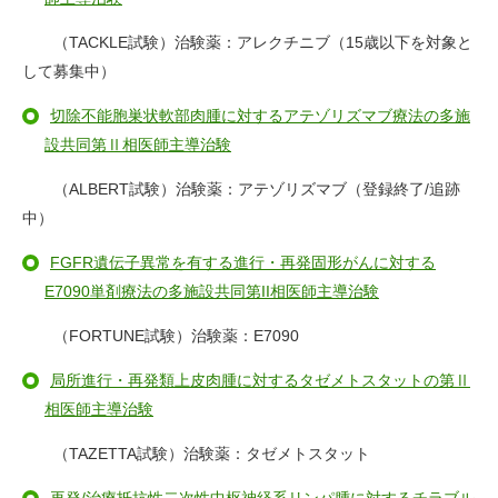
（TACKLE試験）治験薬：アレクチニブ（15歳以下を対象と
して募集中）
切除不能胞巣状軟部肉腫に対するアテゾリズマブ療法の多施
設共同第Ⅱ相医師主導治験
（ALBERT試験）治験薬：アテゾリズマブ（登録終了/追跡
中）
FGFR遺伝子異常を有する進行・再発固形がんに対する
E7090単剤療法の多施設共同第II相医師主導治験
（FORTUNE試験）治験薬：E7090
局所進行・再発類上皮肉腫に対するタゼメトスタットの第Ⅱ
相医師主導治験
（TAZETTA試験）治験薬：タゼメトスタット
再発/治療抵抗性二次性中枢神経系リンパ腫に対するチラブル