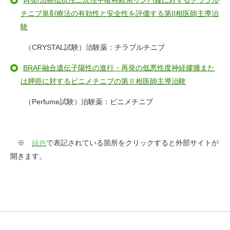
チニブ単剤療法の有効性と安全性を評価する第II相医師主導治
験
（CRYSTAL試験）治験薬：チラブルチニブ
BRAF融合遺伝子陽性の進行・再発の低悪性度神経膠腫また
は膵癌に対するビニメチニブの第Ⅱ相医師主導治験
（Perfume試験）治験薬：ビニメチニブ
※
緑色
で表記されている箇所をクリックすると外部サイトが
開きます。