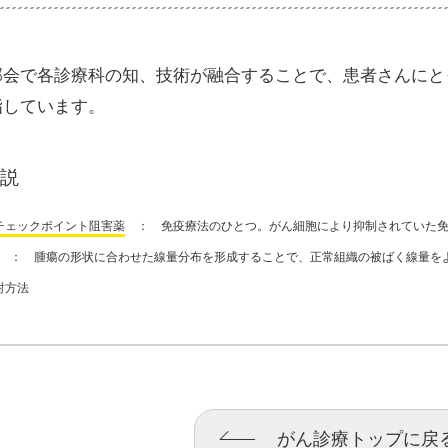
部会で各診療科の知、技術が融合することで、患者さんにと
指しています。
説
チェックポイント阻害薬
： 免疫療法のひとつ。がん細胞により抑制されていた免
： 腫瘍の形状に合わせた線量分布を形成することで、正常組織の被ばく線量を
射方法
がん診療トップに戻