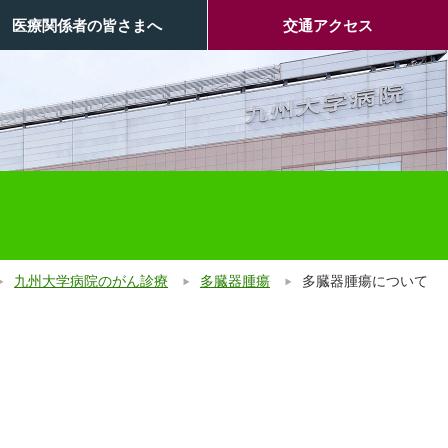
医療関係者の皆さまへ
交通アクセス
九州大学病院のがん診療
多臓器腫瘍
多臓器腫瘍について