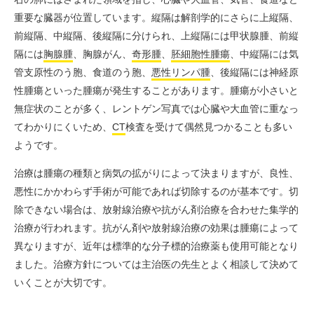
重要な臓器が位置しています。縦隔は解剖学的にさらに上縦隔、
前縦隔、中縦隔、後縦隔に分けられ、上縦隔には甲状腺腫、前縦
隔には
胸腺腫
、胸腺がん、
奇形腫
、
胚細胞性腫瘍
、中縦隔には気
管支原性のう胞、食道のう胞、
悪性リンパ腫
、後縦隔には
神経原
性腫瘍
といった腫瘍が発生することがあります。腫瘍が小さいと
無症状のことが多く、レントゲン写真では心臓や大血管に重なっ
てわかりにくいため、
CT
検査を受けて偶然見つかることも多い
ようです。
治療は腫瘍の種類と病気の拡がりによって決まりますが、良性、
悪性にかかわらず手術が可能であれば切除するのが基本です。切
除できない場合は、放射線治療や抗がん剤治療を合わせた
集学的
治療
が行われます。抗がん剤や放射線治療の効果は腫瘍によって
異なりますが、近年は標準的な分子標的治療薬も使用可能となり
ました。治療方針については主治医の先生とよく相談して決めて
いくことが大切です。