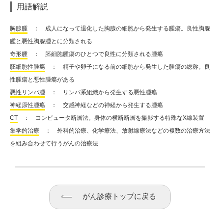
用語解説
胸腺腫
： 成人になって退化した胸腺の細胞から発生する腫瘍。良性胸腺
腫と悪性胸腺腫とに分類される
奇形腫
： 胚細胞腫瘍のひとつで良性に分類される腫瘍
胚細胞性腫瘍
： 精子や卵子になる前の細胞から発生した腫瘍の総称。良
性腫瘍と悪性腫瘍がある
悪性リンパ腫
： リンパ系組織から発生する悪性腫瘍
神経原性腫瘍
： 交感神経などの神経から発生する腫瘍
CT
： コンピュータ断層法。身体の横断断層を撮影する特殊なX線装置
集学的治療
： 外科的治療、化学療法、放射線療法などの複数の治療方法
を組み合わせて行うがんの治療法
がん診療トップに戻る