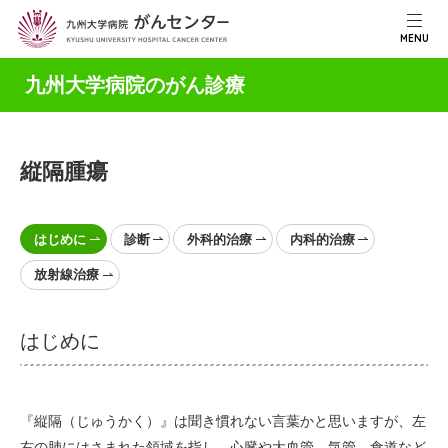
MENU
九州大学病院のがん診療
縦隔腫瘍
はじめに
診断
外科的治療
内科的治療
放射線治療
はじめに
『縦隔（じゅうかく）』は聞き慣れない言葉かと思いますが、左
右の肺にはさまれた領域を指し、心臓や大血管、気管、食道など