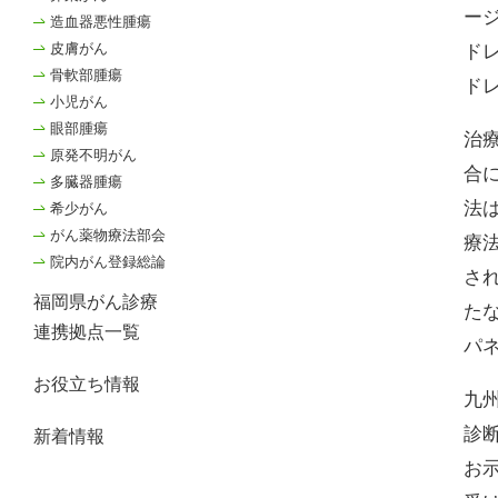
ージ
造血器悪性腫瘍
皮膚がん
ド
骨軟部腫瘍
ド
小児がん
眼部腫瘍
治
原発不明がん
合
多臓器腫瘍
法
希少がん
がん薬物療法部会
療
院内がん登録総論
さ
福岡県がん診療
た
連携拠点一覧
パ
お役立ち情報
九
診
新着情報
お