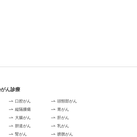
のがん診療
口腔がん
頭頸部がん
縦隔腫瘍
胃がん
大腸がん
肝がん
胆道がん
乳がん
腎がん
膀胱がん