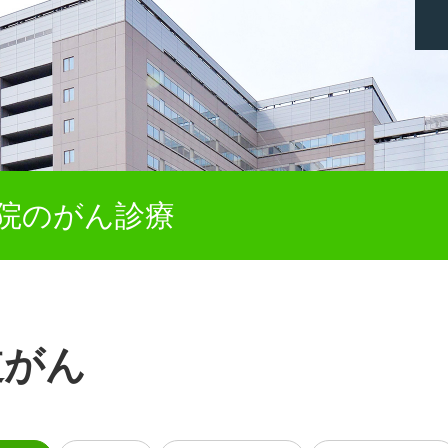
院のがん診療
道がん