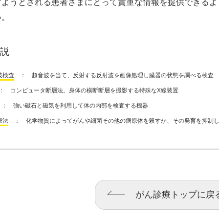
けようとされる患者さまにとって貴重な情報を提供できるよ
い。
説
波検査
： 超音波を当て、反射する反射波を画像処理し臓器の状態を調べる検査
 コンピュータ断層法。身体の横断断層を撮影する特殊なX線装置
： 強い磁石と磁気を利用して体の内部を検査する機器
療法
： 化学物質によってがんや細菌その他の病原体を殺すか、その発育を抑制し
がん診療トップに戻