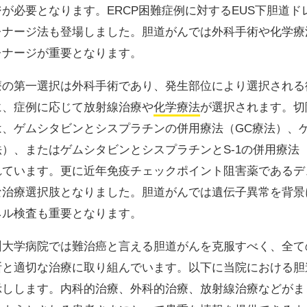
が必要となります。ERCP困難症例に対するEUS下胆道ドレ
レナージ法も登場しました。胆道がんでは外科手術や化学療
レナージが重要となります。
療の第一選択は外科手術であり、発生部位により選択される
に、症例に応じて放射線治療や
化学療法
が選択されます。切
は、ゲムシタビンとシスプラチンの併用療法（GC療法）、ゲ
法）、またはゲムシタビンとシスプラチンとS-1の併用療法
れています。更に近年免疫チェックポイント阻害薬であるデ
な治療選択肢となりました。胆道がんでは遺伝子異常を背景
ネル検査も重要となります。
州大学病院では難治癌と言える胆道がんを克服すべく、全て
断と適切な治療に取り組んでいます。以下に当院における胆
示しします。内科的治療、外科的治療、放射線治療などがま