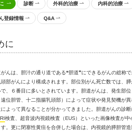
に
診断
外科的治療
内科的治療
ん登録情報
Q&A
めに
道がんは、胆汁の通り道である❝胆道❞にできるがんの総称
乳頭部がんにより構成されます。部位別がん死亡数では、膵
いで、６番目に多いとされています。胆道がんは、発生部位
、遠位胆管、十二指腸乳頭部）によって症状や発見契機が異
位によって異なることが分かってきました。胆道がんの診断
RI
検査、超音波内視鏡検査（EUS）といった画像検査が
ます。更に閉塞性黄疸を合併した場合は、内視鏡的膵胆管造影