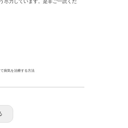
う尽力しています。是非ご一読くだ
て病気を治療する方法
る