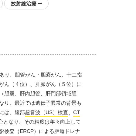
放射線治療
であり、胆管がん・胆嚢がん、十二指
がん（４位）、肝臓がん（５位）に
（胆嚢、肝内胆管、肝門部領域胆
なり、最近では遺伝子異常の背景も
には、腹部
超音波（US）検査
、
CT
中心となり、その精度は年々向上して
検査（ERCP）による胆道ドレナ