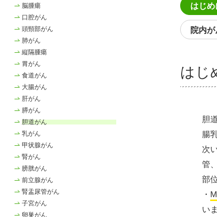
はじめ
脳腫瘍
口腔がん
頭頸部がん
院内が
肺がん
縦隔腫瘍
胃がん
はじ
食道がん
大腸がん
肝がん
膵がん
胆
胆道がん
腸
乳がん
甲状腺がん
次
腎がん
管
膀胱がん
部
前立腺がん
腎盂尿管がん
・
M
子宮がん
い
卵巣がん