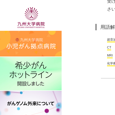
受
さ
用語解
超音
CT
：
MRI
化学