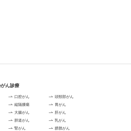
のがん診療
口腔がん
頭頸部がん
縦隔腫瘍
胃がん
大腸がん
肝がん
胆道がん
乳がん
腎がん
膀胱がん