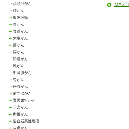
頭頸部がん
MAS
肺がん
縦隔腫瘍
胃がん
食道がん
大腸がん
肝がん
膵がん
胆道がん
乳がん
甲状腺がん
腎がん
膀胱がん
前立腺がん
腎盂尿管がん
子宮がん
卵巣がん
造血器悪性腫瘍
皮膚がん