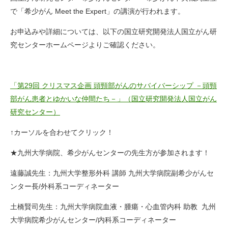
で「希少がん Meet the Expert」の講演が行われます。
お申込みや詳細については、以下の国立研究開発法人国立がん研
究センターホームページよりご確認ください。
「第29回 クリスマス企画 頭頸部がんのサバイバーシップ －頭頸
部がん患者とゆかいな仲間たち－」（国立研究開発法人国立がん
研究センター）
↑カーソルを合わせてクリック！
★九州大学病院、希少がんセンターの先生方が参加されます！
遠藤誠先生：九州大学整形外科 講師 九州大学病院副希少がんセ
ンター長/外科系コーディネーター
土橋賢司先生：九州大学病院血液・腫瘍・心血管内科 助教 九州
大学病院希少がんセンター/内科系コーディネーター