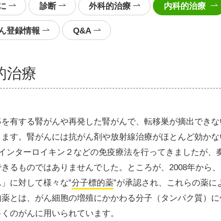
に
診断
外科的治療
内科的治療
ん登録情報
Q&A
的治療
移を有する腎がんや再発した腎がんで、転移巣が摘出できな
ります。腎がんには抗がん剤や放射線治療がほとんど効かな
やインターロイキン２などの免疫療法を行ってきましたが、奏
できるものではありませんでした。ところが、2008年から
ん」に対して様々な‟
分
子標的薬
”が承認され、これらの薬に
的薬とは、がん細胞の増殖にかかわる分子（タンパク質）に
多くのがんに用いられています。