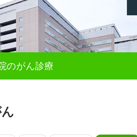
院のがん診療
がん