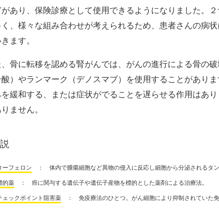
どがあり、保険診療として使用できるようになりました。２
多く、様々な組み合わせが考えられるため、患者さんの病状
いきます。
た、骨に転移を認める腎がんでは、がんの進行による骨の破
ン酸）やランマーク（デノスマブ）を使用することがありま
みを緩和する、または症状がでることを遅らせる作用はあり
ありません。
説
ターフェロン
： 体内で腫瘍細胞など異物の侵入に反応し細胞から分泌されるタン
標的薬
： 癌に関与する遺伝子や遺伝子産物を標的とした薬剤による治療法。
チェックポイント阻害薬
： 免疫療法のひとつ。がん細胞により抑制されていた免