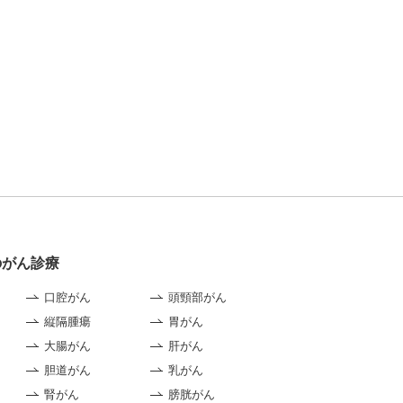
のがん診療
口腔がん
頭頸部がん
縦隔腫瘍
胃がん
大腸がん
肝がん
胆道がん
乳がん
腎がん
膀胱がん