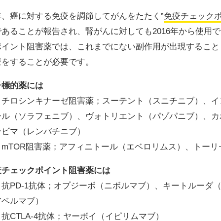
年、癌に対する免疫を調節してがんをたたく‟
免疫チェック
であることが報告され、腎がんに対しても2016年から使用
ポイント阻害薬では、これまでにない副作用が出現すること
療をすることが必要です。
子標的薬には
．チロシンキナーゼ阻害薬；スーテント（スニチニブ）、イ
ール（ソラフェニブ）、ヴォトリエント（パゾパニブ）、カ
ンビマ（レンバチニブ）
．mTOR阻害薬；アフィニトール（エベロリムス）、トー
疫チェックポイント阻害薬には
．抗PD-1抗体；オプジーボ（ニボルマブ）、キートルーダ
アベルマブ）
抗CTLA-4抗体；ヤーボイ（イピリムマブ）