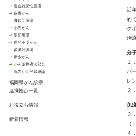
造血器悪性腫瘍
近
皮膚がん
的
骨軟部腫瘍
小児がん
ク
眼部腫瘍
治
原発不明がん
多臓器腫瘍
分
希少がん
１
がん薬物療法部会
バ
院内がん登録総論
レ
福岡県がん診療
２
連携拠点一覧
免
お役立ち情報
３
新着情報
（
４．