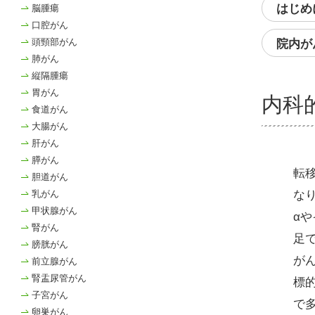
はじめ
脳腫瘍
口腔がん
頭頸部がん
院内が
肺がん
縦隔腫瘍
胃がん
内科
食道がん
大腸がん
肝がん
膵がん
転
胆道がん
な
乳がん
甲状腺がん
α
腎がん
足
膀胱がん
が
前立腺がん
腎盂尿管がん
標
子宮がん
で
卵巣がん