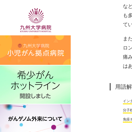
な
も
て
ま
ロ
痛
は
用語解
イン
分子
免疫