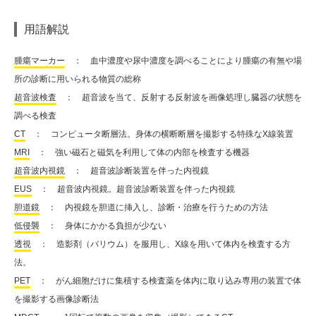
用語解説
腫瘍マーカー
： 血中濃度や尿中濃度を調べることにより腫瘍の有無や場
所の診断に用いられる物質の総称
超音波検査
： 超音波を当て、反射する反射波を画像処理し臓器の状態を
調べる検査
CT
： コンピュータ断層法。身体の横断断層を撮影する特殊なX線装置
MRI
： 強い磁石と磁気を利用して体の内部を検査する機器
超音波内視鏡
： 超音波診断装置を伴った内視鏡
EUS
： 超音波内視鏡。超音波診断装置を伴った内視鏡
胆道鏡
： 内視鏡を胆道に挿入し、診断・治療を行うための方法
低侵襲
： 身体にかかる負担が少ない
透視
： 造影剤（バリウム）を服用し、X線を用いて体内を検査する方
法。
PET
： がん細胞だけに集積する検査薬を体内に取り込み専用の装置で体
を撮影する画像診断法