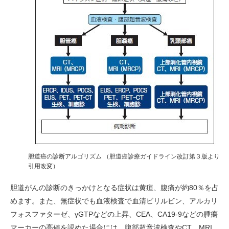
胆道癌の診断アルゴリズム （胆道癌診療ガイドライン改訂第３版より
引用改変）
胆道がんの診断のきっかけとなる症状は黄疸、腹痛が約80％を占
めます。また、無症状でも血液検査で血清ビリルビン、アルカリ
フォスファターゼ、γGTPなどの上昇、CEA、CA19-9などの
腫瘍
マーカー
の高値を認めた場合には、腹部
超音波検査
や
CT
、
MRI