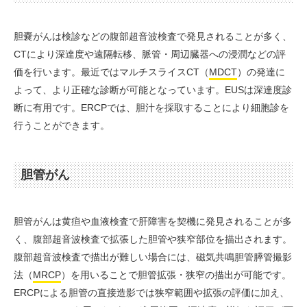
胆嚢がんは検診などの腹部超音波検査で発見されることが多く、
CTにより深達度や遠隔転移、脈管・周辺臓器への浸潤などの評
価を行います。最近ではマルチスライスCT（
MDCT
）の発達に
よって、より正確な診断が可能となっています。EUSは深達度診
断に有用です。ERCPでは、胆汁を採取することにより細胞診を
行うことができます。
胆管がん
胆管がんは黄疸や血液検査で肝障害を契機に発見されることが多
く、腹部超音波検査で拡張した胆管や狭窄部位を描出されます。
腹部超音波検査で描出が難しい場合には、磁気共鳴胆管膵管撮影
法（
MRCP
）を用いることで胆管拡張・狭窄の描出が可能です。
ERCPによる胆管の直接造影では狭窄範囲や拡張の評価に加え、