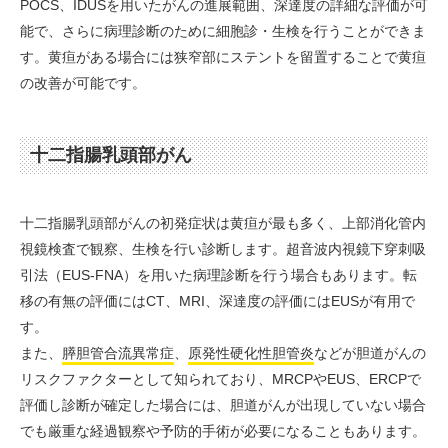
POCS、IDUSを用いたがんの進展範囲、深達度の詳細な評価が可
能で、さらに病理診断のために細胞診・生検を行うことができま
す。黄疸がある場合には狭窄部にステントを留置することで黄疸
の改善が可能です。
十二指腸乳頭部がん
十二指腸乳頭部がんの初発症状は黄疸が最も多く、上部消化管内
視鏡検査で観察、生検を行い診断します。超音波内視鏡下穿刺吸
引法（EUS-FNA）を用いた病理診断を行う場合もあります。転
移の有無の評価にはCT、MRI、深達度の評価にはEUSが有用で
す。
また、
膵胆管合流異常症
、
原発性硬化性胆管炎
などが胆道がんの
リスクファクターとして知られており、MRCPやEUS、ERCPで
評価し診断が確定した場合には、胆道がんが出現していない場合
でも厳重な経過観察や予防的手術が必要になることもあります。