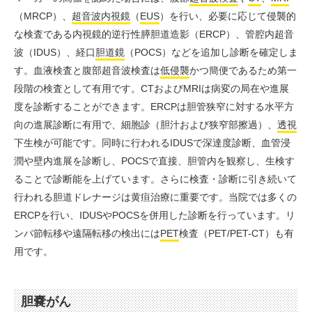
（MRCP）、
超音波内
視鏡
（
EUS
）を行い、必要に応じて侵襲的
な検査である内視鏡的逆行性膵胆道造影（ERCP）、管腔内超音
波（IDUS）、経口
胆道鏡
（POCS）などを追加し診断を確定しま
す。血液検査と腹部超音波検査は
低侵襲
かつ簡便であるため第一
段階の検査として有用です。CTおよびMRIは病変の局在や進展
度を診断することができます。ERCPは胆管狭窄に対する水平方
向の進展診断に有用で、細胞診（胆汁および狭窄部擦過）、
透視
下生検が可能です。同時に行われるIDUSで深達度診断、血管浸
潤や壁内進展を診断し、POCSで直接、胆管内を観察し、生検す
ることで診断能を上げています。さらに検査・診断に引き続いて
行われる胆道ドレナージは黄疸治療に重要です。当院では多くの
ERCPを行い、IDUSやPOCSを併用した診断を行っています。リ
ンパ節転移や遠隔転移の検出には
PET
検査（PET/PET-CT）も有
用です。
胆嚢がん