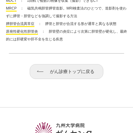
MDCT
： 1回転で複数の画像を収集（撮影）できるCT
MRCP
： 磁気共鳴胆管膵管造影。MRI検査法のひとつで、造影剤を使わ
ずに膵管・胆管などを強調して撮影する方法
膵胆管合流異常症
： 膵管と胆管が合流する形が通常と異なる状態
原発性硬化性胆管炎
： 胆管壁の炎症により次第に胆管壁が硬化し、最終
的には肝硬変や肝不全を生じる疾患
がん診療トップに戻る