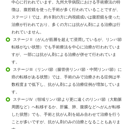
中心に行われています。九州大学病院における手術療法の特
徴は、腹腔鏡を使った手術が多く行われていることですが、
ステージⅠでは、約８割の方に内視鏡或いは腹腔鏡を使った
治療が行われており、多くの方には抗がん剤による治療は行
われていません。
ステージⅡ（がんが筋層を超えて浸潤しているが、リンパ節
転移がない状態）でも手術療法を中心に治療が行われていま
すが、一部には抗がん剤による治療が併せて行われていま
す。
ステージⅢ（リンパ節（腸管傍リンパ節・中間リンパ節）に
癌の転移がある状態）では、手術のみで治療される症例は半
数程度まで低下し、抗がん剤による治療症例が増加していま
す。
ステージⅣ（領域リンパ節より更に遠くのリンパ節（大動脈
周囲など）へ転移するか、肝臓、肺、腹膜などへがんが転移
した状態）でも、手術と抗がん剤を組み合わせて治療を行う
ことが多いですが、抗がん剤のみの治療となることもありま