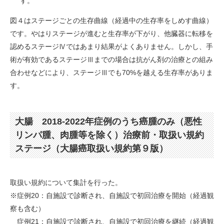
す。
図４はステージごとの生存曲線（経過中の生存率をしめす曲線）
です。やはりステージが進むと生存率が下がり、他臓器に転移を
認めるステージⅣではあまり結果がよくありません。しかし、手
術が有効であるステージⅢまでの場合は抗がん剤の治療との組み
合わせなどにより、ステージⅢでも70%を越える生存率がありま
す。
大腸 2018-2022年症例のうち癌腫のみ（悪性
リンパ腫、肉腫等を除く）治療前・取扱い規約
ステージ（大腸癌取扱い規約第９版）
取扱い規約について集計を行った。
※症例20：自施設で診断され、自施設で初回治療を開始（経過観
察も含む）
症例21：自施設で診断され、自施設で初回治療を継続（経過観