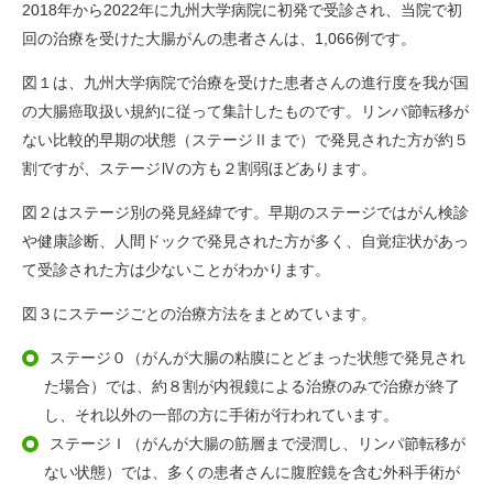
2018年から2022年に九州大学病院に初発で受診され、当院で初
回の治療を受けた大腸がんの患者さんは、1,066例です。
図１は、九州大学病院で治療を受けた患者さんの進行度を我が国
の大腸癌取扱い規約に従って集計したものです。リンパ節転移が
ない比較的早期の状態（ステージⅡまで）で発見された方が約５
割ですが、ステージⅣの方も２割弱ほどあります。
図２はステージ別の発見経緯です。早期のステージではがん検診
や健康診断、人間ドックで発見された方が多く、自覚症状があっ
て受診された方は少ないことがわかります。
図３にステージごとの治療方法をまとめています。
ステージ０（がんが大腸の粘膜にとどまった状態で発見され
た場合）では、約８割が内視鏡による治療のみで治療が終了
し、それ以外の一部の方に手術が行われています。
ステージＩ（がんが大腸の筋層まで浸潤し、リンパ節転移が
ない状態）では、多くの患者さんに腹腔鏡を含む外科手術が