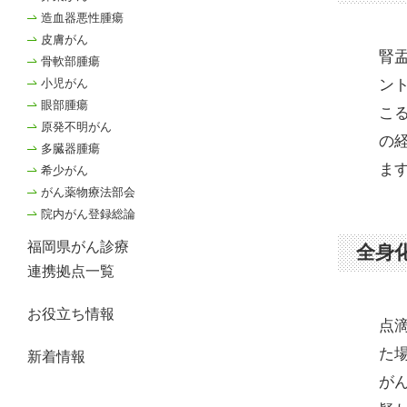
造血器悪性腫瘍
皮膚がん
腎
骨軟部腫瘍
小児がん
ン
眼部腫瘍
こ
原発不明がん
の
多臓器腫瘍
ま
希少がん
がん薬物療法部会
院内がん登録総論
福岡県がん診療
全身
連携拠点一覧
お役立ち情報
点
た
新着情報
が