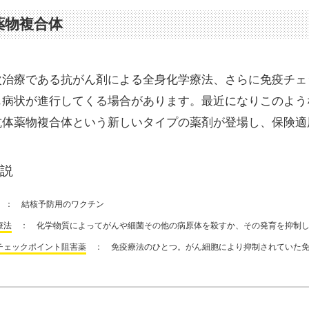
薬物複合体
次治療である抗がん剤による全身化学療法、さらに免疫チェ
も病状が進行してくる場合があります。最近になりこのよう
抗体薬物複合体という新しいタイプの薬剤が登場し、保険適
説
： 結核予防用のワクチン
療法
： 化学物質によってがんや細菌その他の病原体を殺すか、その発育を抑制し
チェックポイント阻害薬
： 免疫療法のひとつ。がん細胞により抑制されていた免