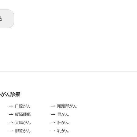
る
のがん診療
口腔がん
頭頸部がん
縦隔腫瘍
胃がん
大腸がん
肝がん
胆道がん
乳がん