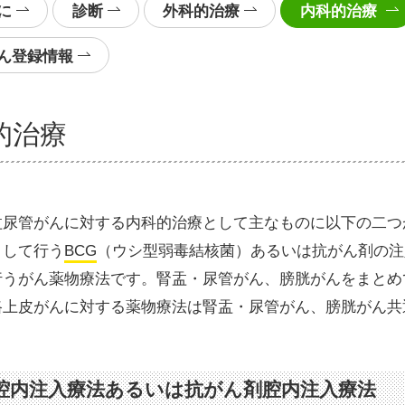
に
診断
外科的治療
内科的治療
ん登録情報
的治療
盂尿管がんに対する内科的治療として主なものに以下の二つ
として行う
BCG
（ウシ型弱毒結核菌）あるいは抗がん剤の注
行うがん薬物療法です。腎盂・尿管がん、膀胱がんをまとめ
路上皮がんに対する薬物療法は腎盂・尿管がん、膀胱がん共
G腔内注入療法あるいは抗がん剤腔内注入療法