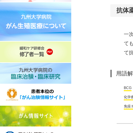
抗体
一
て
て
用語解
BCG
化学
免疫