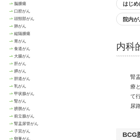
はじめ
脳腫瘍
口腔がん
頭頸部がん
院内が
肺がん
縦隔腫瘍
胃がん
内科
食道がん
大腸がん
肝がん
膵がん
腎
胆道がん
療
乳がん
甲状腺がん
て
腎がん
尿
膀胱がん
前立腺がん
腎盂尿管がん
子宮がん
BC
卵巣がん