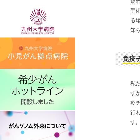
疑
手
る
知
免疫
私
す
疫
行
す