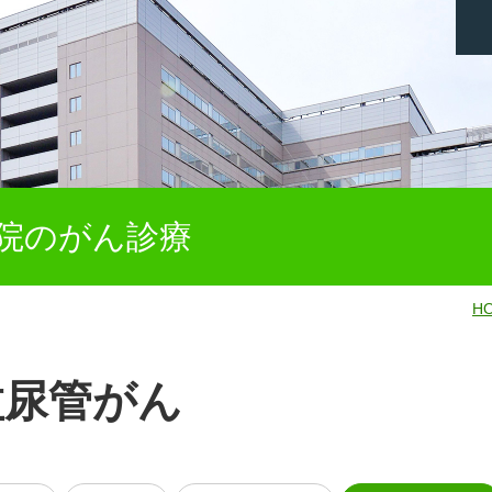
院のがん診療
H
盂尿管がん