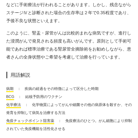
などに手術療法が行われることがあります。しかし、残念ながら
ステージⅣと診断された場合の生存率は２年で0.35程度であり、
予後不良な状態といえます。
このように、腎盂・尿管がんは比較的まれな病気ですが、進行し
た浸潤がんで発見される頻度も高いがんです。原則として手術可
能であれば標準治療である腎尿管全摘除術をお勧めしながら、患
者さんの全身状態やご希望を考慮して治療を行っています。
用語解説
病期
： 疾病の経過をその特徴によって区分した時期
BCG
： 結核予防用のワクチン
化学療法
： 化学物質によってがんや細菌その他の病原体を殺すか、その
発育を抑制して病気を治療する方法
免疫チェックポイント阻害薬
： 免疫療法のひとつ。がん細胞により抑制
されていた免疫機能を活性化させる