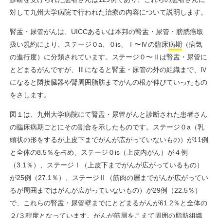
対して九州大学病院で行われた治療の内容について説明します。
腎盂・尿管がんは、UICCあるいは本邦の腎盂・尿管・膀胱癌取
扱い規約により、ステージ０a、０is、Ⅰ〜Ⅳの臨床
病期
（病気
の進行度）に分類されています。ステージ０〜Ⅱは腎盂・尿管に
とどまるがんですが、Ⅲになると腎盂・尿管の外の組織まで、Ⅳ
になると隣接臓器や腎周囲脂肪までがんの根が伸びていったもの
をさします。
図１は、九州大学病院にて腎盂・尿管がんと診断された患者さん
の臨床病期ごとにその割合を示したものです。ステージ０a（乳
頭状の形をするが上皮下までがんが広がっていないもの）が11例
と全体の8.5％を占め、ステージ０is（上皮内がん）が４例
（3.1％）、ステージⅠ（上皮下までがんが広がっているもの）
が25例（27.1％）、ステージⅡ（筋肉の層までがんが広がってい
るが周囲まではがんが広がっていないもの）が29例（22.5％）
で、これらの腎盂・尿管壁までにとどまるがんが61.2％と全体の
２/３程度となっています。がんが筋層をこえて周囲の脂肪組織