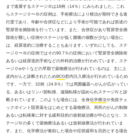
まで進展するステージⅢは18例（14％）にみられました。これ
らステージ０〜Ⅲの症例は、手術療法により根治が期待できる進
行度であり、年齢や合併症などにより手術が可能であれば前述の
腎尿管全摘除術を行っています。また、合併症があり腎尿管全摘
除術が難しい症例やステージが低く腫瘍の個数が少ない場合に
は、経尿道的に治療することもあります。いずれにしても、ステ
ージ０〜Ⅲの症例ではその90.7％の症例において腎尿管全摘除術
あるいは経尿道的手術などの外科的治療が行われています。ステ
ージ０isやⅠなどの早期で薬物療法が行われているのは、主に上
皮内がんと診断されたため
BCG
腔内注入療法が行われているため
です。一方で、32例（24.8％）では周囲臓器へがんが広がってい
る、あるいはリンパ節転移、遠隔転移が認められステージⅣと診
断されています。このような場合には、全身
化学療法
や
免疫チェ
ックポイント阻害薬
をはじめとする薬物療法、局所のがんの制御
あるいは転移巣に対する緩和目的の放射線治療が中心となり、ス
テージⅣの多くで薬物療法あるいは放射線療法が行われていま
す。また、化学療法が奏効した場合や症状緩和を目的とする場合