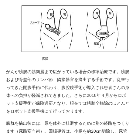
図3
がんが膀胱の筋肉層まで広がっている場合の標準治療です。膀胱
および骨盤部のリンパ節、隣接器官を摘出する手術です。従来行
ってきた開腹手術に代わり、腹腔鏡手術が導入され患者さんの身
体への負担が軽減されてきました。さらに2018年４月からロボ
ット支援手術が保険適応となり、現在では膀胱全摘除のほとんど
をロボット支援手術にて行っております。
膀胱を摘出後には、尿を体外に排泄するために別の経路をつくり
ます（尿路変向術）。回腸導管は、小腸を約20cm切除し、尿管