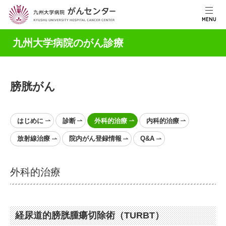
MENU
九州大学病院のがん診療
膀胱がん
はじめに
診断
外科的治療
内科的治療
放射線治療
院内がん登録情報
Q&A
外科的治療
経尿道的膀胱腫瘍切除術（TURBT）