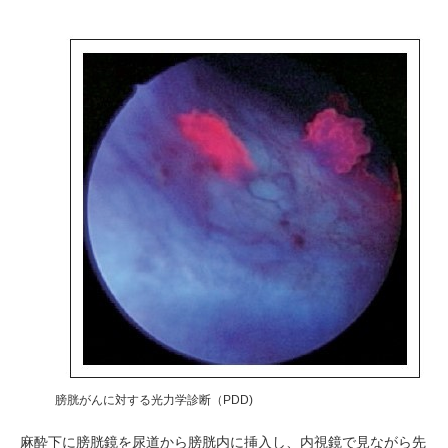
膀胱がんに対する光力学診断（PDD)
麻酔下に膀胱鏡を尿道から膀胱内に挿入し、内視鏡で見ながら先