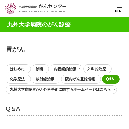
MENU
九州大学病院のがん診療
胃がん
はじめに
診断
内視鏡的治療
外科的治療
化学療法
放射線治療
院内がん登録情報
Q&A
九州大学病院胃がん外科手術に関するホームページはこちら
Q＆A