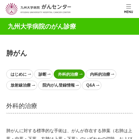
MENU
九州大学病院のがん診療
肺がん
はじめに
診断
外科的治療
内科的治療
放射線治療
院内がん登録情報
Q&A
外科的治療
肺がんに対する標準的な手術は、がんが存在する肺葉（右肺は上
葉・中葉・下葉、左肺は上葉・下葉）のいずれかの切除、および