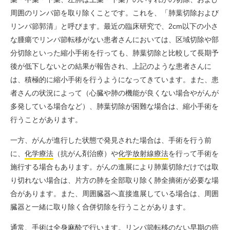
周囲のリンパ節を取り除くことです。これを、「肺葉切除および
リンパ節郭清」と呼びます。最近の臨床研究で、2cm以下の小さ
な腫瘍でリンパ節転移がない患者さんにおいては、区域切除や部
分切除といった縮小手術を行っても、肺葉切除と比較して長期予
後が低下しないとの結果が報告され、上記のような患者さんに
は、積極的に縮小手術を行うようになってきています。また、患
者さんの状況によって（心臓や肺の機能が良くない場合やがんが
多発している場合など）、肺葉切除が困難な場合は、縮小手術を
行うことがあります。
一方、がんが進行した状態で発見された場合は、手術を行う前
に、
化学療法
（抗がん剤治療）や
化学放射
線療法
を行って手術を
施行する場合もあります。がんの進展により肺葉切除だけでは取
り切れない場合は、片方の肺を全部取り除く肺全摘術が必要な場
合があります。また、周囲臓器へ直接進展している場合は、周囲
臓器と一緒に取り除く合併切除を行うことがあります。
通常、手術は全身麻酔で行います。リンパ節転移のない早期の癌