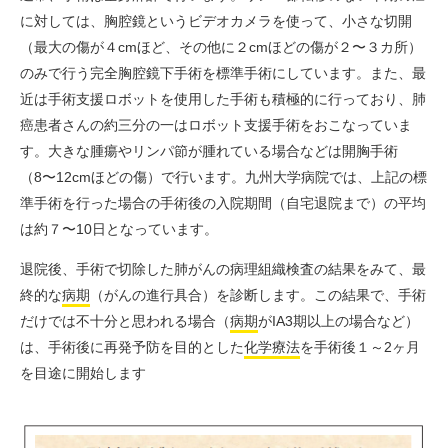
に対しては、胸腔鏡というビデオカメラを使って、小さな切開
（最大の傷が４cmほど、その他に２cmほどの傷が２〜３カ所）
のみで行う完全胸腔鏡下手術を標準手術にしています。また、最
近は手術支援ロボットを使用した手術も積極的に行っており、肺
癌患者さんの約三分の一はロボット支援手術をおこなっていま
す。大きな腫瘍やリンパ節が腫れている場合などは開胸手術
（8〜12cmほどの傷）で行います。九州大学病院では、上記の標
準手術を行った場合の手術後の入院期間（自宅退院まで）の平均
は約７〜10日となっています。
退院後、手術で切除した肺がんの病理組織検査の結果をみて、最
終的な
病期
（がんの進行具合）を診断します。この結果で、手術
だけでは不十分と思われる場合（
病期
がIA3期以上の場合など）
は、手術後に再発予防を目的とした
化学療法
を手術後１～2ヶ月
を目途に開始します