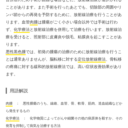
ことがあります。また手術を行ったあとでも、切除部の周囲やリ
ンパ節からの再発を予防するために、放射線治療を行うことがあ
ります。血管
肉腫
は腫瘍がごく小さい場合以外では手術は行わ
ず、
化学療法
と放射線治療を併用して治療を行います。放射線治
療を受けると、照射部に皮膚炎や脱毛、粘膜炎を起こすことがあ
ります。
悪性黒色腫
では、初発の腫瘍の治療のために放射線治療を行うこ
とは通常ありませんが、脳転移に対する
定位放射線療法
、骨転移
の疼痛に対する緩和的放射線療法では、高い症状改善効果があり
ます。
用語解説
肉腫
： 悪性腫瘍のうち、線維、血管、骨、軟骨、筋肉、造血組織などか
ら発生するもの
化学療法
： 化学物質によってがんや細菌その他の病原体を殺すか、その
発育を抑制して病気を治療する方法