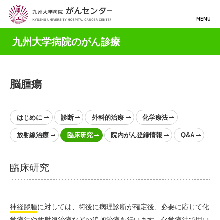
MENU
九州大学病院のがん診療
脳腫瘍
はじめに
診断
外科的治療
化学療法
放射線治療
臨床研究
院内がん登録情報
Q&A
臨床研究
神経膠腫
に対しては、術後に病理診断が確定後、必要に応じて
化
学療法
や放射線治療などの追加治療を行います。化学療法で用い