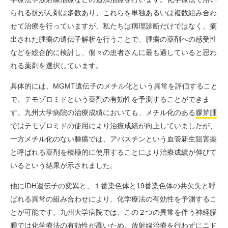
られる抗がん剤は多数あり、これらを単独あるいは複数組み合わ
せて治療を行っていますが、私たちは病理診断だけではなく、摘
出された腫瘍の遺伝子解析を行うことで、腫瘍の薬剤への感受性
などを総合的に検討し、個々の患者さんに最も適していると思わ
れる薬剤を選択しています。
具体的には、MGMT遺伝子のメチル化という異常を評価すること
で、テモゾロミドという薬剤の有効性を予測することができま
す。九州大学病院の治療成績においても、メチル化のある
膠芽腫
ではテモゾロミドの使用により治療成績が向上していましたが、
一方メチル化のない腫瘍では、アバスチンという血管新生阻害薬
と呼ばれる薬剤を積極的に使用することにより治療成績が伸びて
いるという結果が示されました。
他にIDH遺伝子の変異と、１番染色体と19番染色体の共欠失と呼
ばれる異常の組み合わせにより、化学療法の有効性を予測するこ
とが可能です。九州大学病院では、この２つの異常を伴う神経膠
腫では化学療法の有効性が高いため、放射線治療を行わずにニド