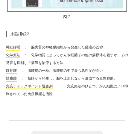
図７
用語解説
神経膠腫
： 脳実質の神経膠細胞から発生した腫瘍の総称
化学療法
： 化学物質によってがんや細菌その他の病原体を殺すか、その
発育を抑制して病気を治療する方法
膠芽腫
： 脳腫瘍の一種。脳腫瘍の中で最も悪性度が高い
髄膜腫
： 髄膜から発生し、脳を圧迫しながら形成する良性腫瘍。
免疫チェックポイント阻害剤
： 免疫療法のひとつ。がん細胞により抑
制されていた免疫機能を活性