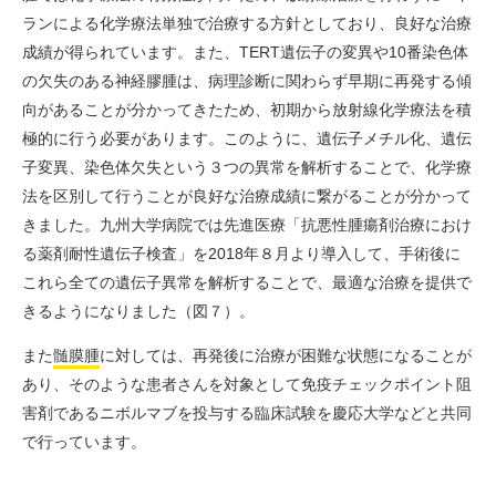
ランによる化学療法単独で治療する方針としており、良好な治療
成績が得られています。また、TERT遺伝子の変異や10番染色体
の欠失のある神経膠腫は、病理診断に関わらず早期に再発する傾
向があることが分かってきたため、初期から放射線化学療法を積
極的に行う必要があります。このように、遺伝子メチル化、遺伝
子変異、染色体欠失という３つの異常を解析することで、化学療
法を区別して行うことが良好な治療成績に繋がることが分かって
きました。九州大学病院では先進医療「抗悪性腫瘍剤治療におけ
る薬剤耐性遺伝子検査」を2018年８月より導入して、手術後に
これら全ての遺伝子異常を解析することで、最適な治療を提供で
きるようになりました（図７）。
また
髄膜腫
に対しては、再発後に治療が困難な状態になることが
あり、そのような患者さんを対象として
免疫チェックポイント阻
害剤
であるニボルマブを投与する臨床試験を慶応大学などと共同
で行っています。