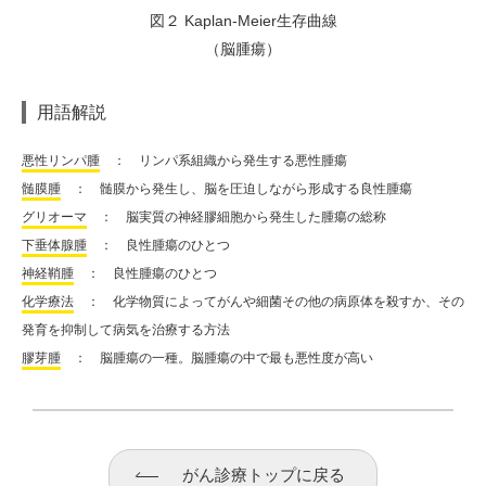
図２ Kaplan-Meier生存曲線
（脳腫瘍）
用語解説
悪性リンパ腫
： リンパ系組織から発生する悪性腫瘍
髄膜腫
： 髄膜から発生し、脳を圧迫しながら形成する良性腫瘍
グリオーマ
： 脳実質の神経膠細胞から発生した腫瘍の総称
下垂体腺腫
： 良性腫瘍のひとつ
神経鞘腫
： 良性腫瘍のひとつ
化学療法
： 化学物質によってがんや細菌その他の病原体を殺すか、その
発育を抑制して病気を治療する方法
膠芽腫
： 脳腫瘍の一種。脳腫瘍の中で最も悪性度が高い
がん診療トップに戻る