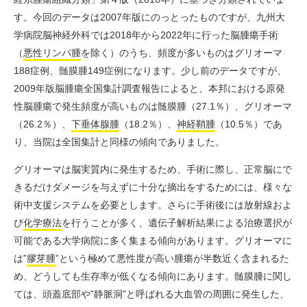
す。今回のデータは2007年版にのっとったものですが、九州大
学病院脳神経外科では2018年から2022年に行った脳腫瘍手術
（
悪性リンパ腫
を除く）のうち、頻度が多いものはグリオーマ
188症例、髄膜腫149症例になります。少し前のデータですが、
2009年版脳腫瘍全国集計調査報告によると、本邦における原発
性脳腫瘍で発生頻度が高いものは髄膜腫（27.1％）、グリオーマ
（26.2％）、
下垂体
腺腫
（18.2％）、
神経鞘腫
（10.5％）であ
り、当院は全国集計と同様の傾向でありました。
グリオーマは脳実質内に発生するため、手術に際し、正常脳にで
きるだけダメージを与えずに十分な摘出をするためには、様々な
術中支援システムを必要とします。さらに手術後には放射線およ
び
化学療法
を行うことが多く、遺伝子解析結果による治療選択が
可能である大学病院に多く集まる傾向があります。グリオーマに
は‟
膠芽腫
”という極めて悪性度が高い腫瘍が半数近く含まれるた
め、どうしても生存率が低くなる傾向にあります。髄膜腫に関し
ては、頭蓋底部や‟静脈洞”と呼ばれる大血管の周囲に発生した、