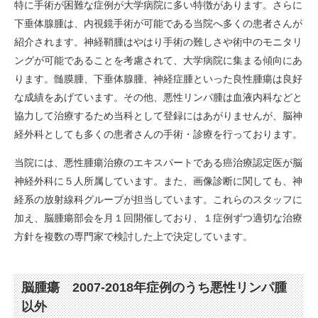
特に手術が困難な症例が大学病院に多い特徴があります。さらに
下垂体腺腫は、内視鏡手術が可能である当院へ多くの患者さんが
紹介されます。神経鞘腫はやはり手術の難しさや術中のモニタリ
ングが可能であることを考慮されて、大学病院に集まる傾向にあ
ります。髄膜腫、下垂体腺腫、神経症腫といった良性腫瘍は良好
な成績をあげています。その他、悪性リンパ腫は血液内科などと
協力して治療するため当科として登録にはあがりませんが、脳神
経外科としても多くの患者さんの手術・診療を行っております。
当院には、悪性腫瘍治療のエキスパートである癌治療認定医が脳
神経外科に５人所属しています。また、画像診断に関しても、神
経系の放射線科グループが担当しています。これらのスタッフに
加え、脳腫瘍部会を月１回開催しており、１症例ずつ適切な治療
方針を複数の専門家で検討した上で決定しています。
脳腫瘍 2007-2018年症例のうち悪性リンパ腫
以外