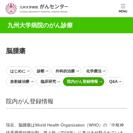
MENU
九州大学病院のがん診療
脳腫瘍
はじめに
診断
外科的治療
化学療法
放射線治療
臨床研究
院内がん登録情報
Q&A
院内がん登録情報
現在、脳腫瘍はWorld Health Organization（WHO）の「中枢神
経系腫瘍組織分類」第４版（2016年）に基づき分類されていま